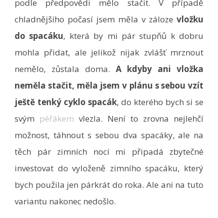
podle předpovědi mělo stačit. V případě
chladnějšího počasí jsem měla v záloze
vložku
do spacáku
, která by mi pár stupňů k dobru
mohla přidat, ale jelikož nijak zvlášť mrznout
nemělo, zůstala doma.
A kdyby ani vložka
neměla stačit, měla jsem v plánu s sebou vzít
ještě tenký cyklo spacák
, do kterého bych si se
svým
péřákem
vlezla. Není to zrovna nejlehčí
možnost, táhnout s sebou dva spacáky, ale na
těch pár zimních nocí mi připadá zbytečné
investovat do vyloženě zimního spacáku, který
bych použila jen párkrát do roka. Ale ani na tuto
variantu nakonec nedošlo.