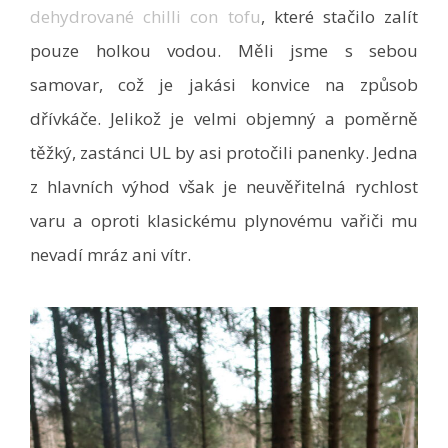
dehydrované chilli con tofu
, které stačilo zalít
pouze holkou vodou. Měli jsme s sebou
samovar, což je jakási konvice na způsob
dřívkáče. Jelikož je velmi objemný a poměrně
těžký, zastánci UL by asi protočili panenky. Jedna
z hlavních výhod však je neuvěřitelná rychlost
varu a oproti klasickému plynovému vařiči mu
nevadí mráz ani vítr.