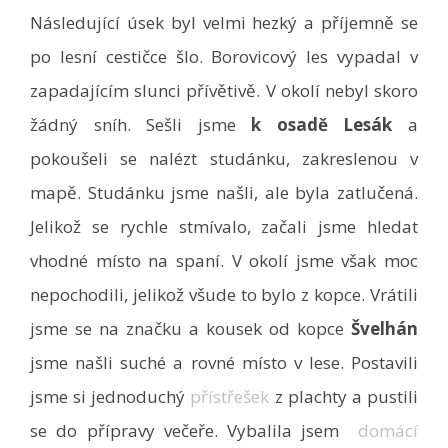
Následující úsek byl velmi hezký a příjemně se
po lesní cestičce šlo. Borovicový les vypadal v
zapadajícím slunci přívětivě. V okolí nebyl skoro
žádný sníh. Sešli jsme
k osadě Lesák
a
pokoušeli se nalézt studánku, zakreslenou v
mapě. Studánku jsme našli, ale byla zatlučená.
Jelikož se rychle stmívalo, začali jsme hledat
vhodné místo na spaní. V okolí jsme však moc
nepochodili, jelikož všude to bylo z kopce. Vrátili
jsme se na značku a kousek od kopce
Švelhán
jsme našli suché a rovné místo v lese. Postavili
jsme si jednoduchý
přístřešek
z plachty a pustili
se do přípravy večeře. Vybalila jsem
domácí