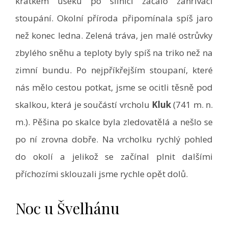
krátkém úseku po silnici začalo zahřívací
stoupání. Okolní příroda připomínala spíš jaro
než konec ledna. Zelená tráva, jen malé ostrůvky
zbylého sněhu a teploty byly spíš na triko než na
zimní bundu. Po nejpříkřejším stoupaní, které
nás mělo cestou potkat, jsme se ocitli těsně pod
skalkou, která je součástí vrcholu
Kluk
(741 m. n.
m.). Pěšina po skalce byla zledovatělá a nešlo se
po ní zrovna dobře. Na vrcholku rychlý pohled
do okolí a jelikož se začínal plnit dalšími
příchozími sklouzali jsme rychle opět dolů.
Noc u Švelhánu