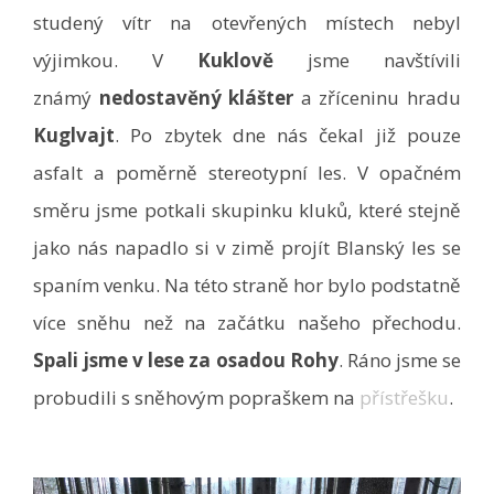
studený vítr na otevřených místech nebyl
výjimkou. V
Kuklově
jsme navštívili
známý
nedostavěný klášter
a zříceninu hradu
Kuglvajt
. Po zbytek dne nás čekal již pouze
asfalt a poměrně stereotypní les. V opačném
směru jsme potkali skupinku kluků, které stejně
jako nás napadlo si v zimě projít Blanský les se
spaním venku. Na této straně hor bylo podstatně
více sněhu než na začátku našeho přechodu.
Spali jsme v lese za osadou Rohy
. Ráno jsme se
probudili s sněhovým popraškem na
přístřešku
.