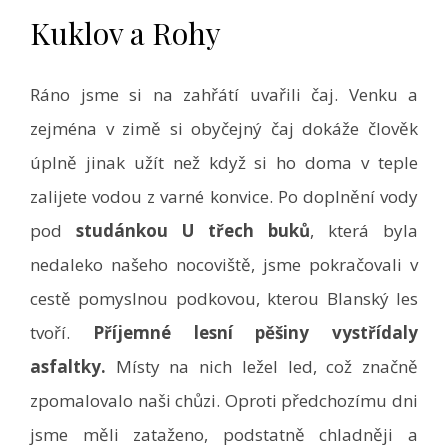
Kuklov a Rohy
Ráno jsme si na zahřátí uvařili čaj. Venku a
zejména v zimě si obyčejný čaj dokáže člověk
úplně jinak užít než když si ho doma v teple
zalijete vodou z varné konvice. Po doplnění vody
pod
studánkou U třech buků
, která byla
nedaleko našeho nocoviště, jsme pokračovali v
cestě pomyslnou podkovou, kterou Blanský les
tvoří.
Příjemné lesní pěšiny vystřídaly
asfaltky.
Místy na nich ležel led, což značně
zpomalovalo naši chůzi. Oproti předchozímu dni
jsme měli zataženo, podstatně chladněji a