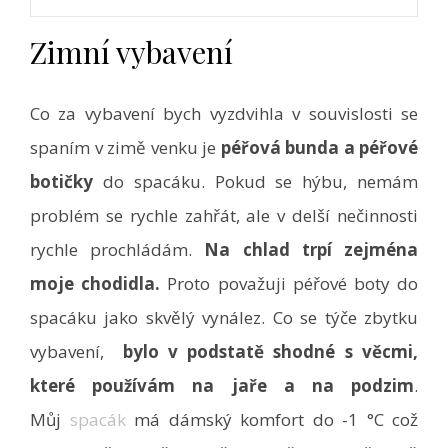
Zimní vybavení
Co za vybavení bych vyzdvihla v souvislosti se
spaním v zimě venku je
péřová bunda a péřové
botičky
do spacáku. Pokud se hýbu, nemám
problém se rychle zahřát, ale v delší nečinnosti
rychle prochládám.
Na chlad trpí zejména
moje chodidla.
Proto považuji péřové boty do
spacáku jako skvělý vynález. Co se týče zbytku
vybavení,
bylo v podstatě shodné s věcmi,
které používám na jaře a na podzim
.
Můj
spacák
má dámský komfort do -1 °C což